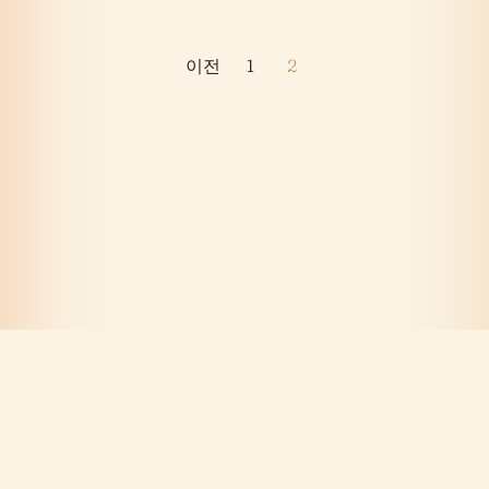
글
이전
1
2
페
이
지
매
김
©2026 Jeju Island Information Community